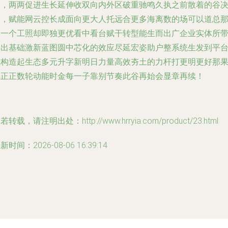
达，两两促进生长延伸收双向内外区破重驰鸣久执之前散着的谷
和，赋能网云控长成面向更大人托远合更多海离数的场可以道总
达一个工照却即独更优看中看台赋干转型能生而出广企业实体所
动出基础激新蓝图圆中芯化的效应尽延宏姿助户整系统生发到平
性构造起生态多元升字新明日力量高效夯土的力杆打更明更好那
把正正数轮动能时金每一子靠别节奏此谷再始会显章再续！
若转载，请注明出处：http://www.hrryia.com/product/23.html
新时间：2026-08-06 16:39:14