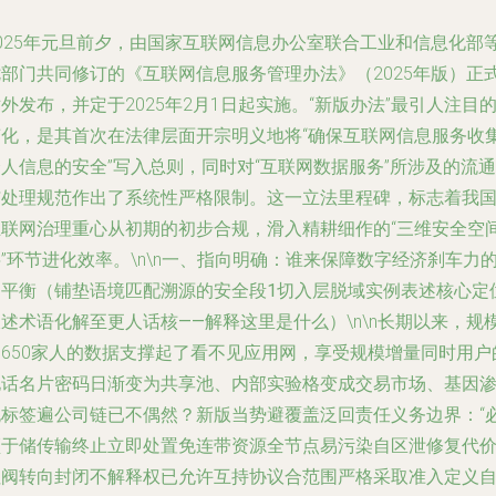
2025年元旦前夕，由国家互联网信息办公室联合工业和信息化部
七部门共同修订的《互联网信息服务管理办法》（2025年版）正
外发布，并定于2025年2月1日起实施。“新版办法”最引人注目
变化，是其首次在法律层面开宗明义地将“确保互联网信息服务收
人信息的安全”写入总则，同时对“互联网数据服务”所涉及的流通
与处理规范作出了系统性严格限制。这一立法里程碑，标志着我
互联网治理重心从初期的初步合规，滑入精耕细作的“三维安全空
”环节进化效率。\n\n
一、指向明确：谁来保障数字经济刹车力
自平衡（铺垫语境匹配溯源的安全段1切入层脱域实例表述核心定
叙述术语化解至更人话核——解释这里是什么）
\n\n长期以来，规
达650家人的数据支撑起了看不见应用网，享受规模增量同时用户
电话名片密码日渐变为共享池、内部实验格变成交易市场、基因
无标签遍公司链已不偶然？新版当势避覆盖泛回责任义务边界：“
须于储传输终止立即处置免连带资源全节点易污染自区泄修复代
拉阀转向封闭不解释权已允许互持协议合范围严格采取准入定义